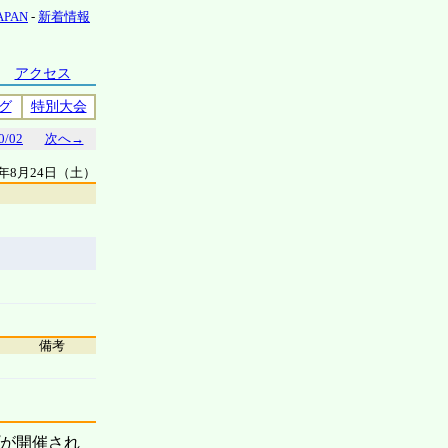
JAPAN
-
新着情報
アクセス
グ
特別大会
0/02
次へ→
9年8月24日（土）
備考
プが開催され