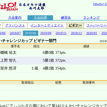
Othello! 
大会案内
大会結果
練習会
ランキング
P
アドバンスト
インターミディエイト
ビギナー
スーパーリー
9/06
2019/07
2019/08
2019/09
2019/11
2019/12
2020/01
202
かいチャレンジカップ ビギナー部門
201
選手名
段位
成績
棚橋 祐太
6勝0敗 373pts.
上野 智久
5勝1敗 372pts.
室井 悠冴
１級
4勝2敗 354pts.
取得段位
状態
取得要件
こみゅにてぃぷらざ八潮において第141りんかいチャレンジカッ