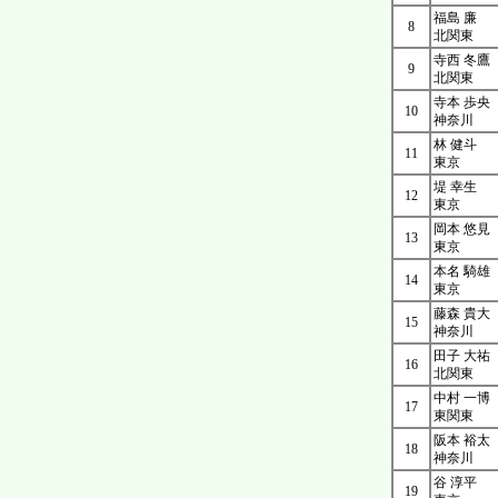
福島 廉
8
北関東
寺西 冬鷹
9
北関東
寺本 歩央
10
神奈川
林 健斗
11
東京
堤 幸生
12
東京
岡本 悠見
13
東京
本名 騎雄
14
東京
藤森 貴大
15
神奈川
田子 大祐
16
北関東
中村 一博
17
東関東
阪本 裕太
18
神奈川
谷 淳平
19