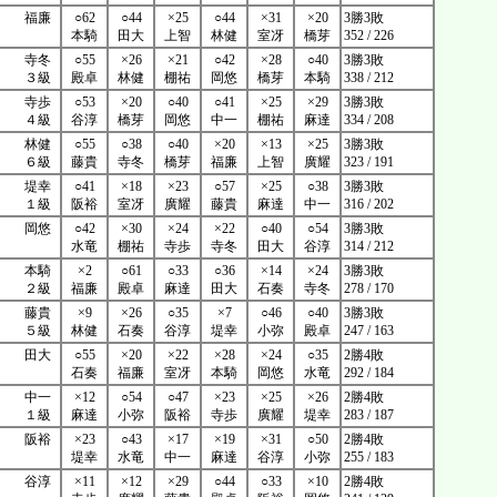
福廉
○62
○44
×25
○44
×31
×20
3勝3敗
本騎
田大
上智
林健
室冴
橋芽
352 / 226
寺冬
○55
×26
×21
○42
×28
○40
3勝3敗
３級
殿卓
林健
棚祐
岡悠
橋芽
本騎
338 / 212
寺歩
○53
×20
○40
○41
×25
×29
3勝3敗
４級
谷淳
橋芽
岡悠
中一
棚祐
麻達
334 / 208
林健
○55
○38
○40
×20
×13
×25
3勝3敗
６級
藤貴
寺冬
橋芽
福廉
上智
廣耀
323 / 191
堤幸
○41
×18
×23
○57
×25
○38
3勝3敗
１級
阪裕
室冴
廣耀
藤貴
麻達
中一
316 / 202
岡悠
○42
×30
×24
×22
○40
○54
3勝3敗
水竜
棚祐
寺歩
寺冬
田大
谷淳
314 / 212
本騎
×2
○61
○33
○36
×14
×24
3勝3敗
２級
福廉
殿卓
麻達
田大
石奏
寺冬
278 / 170
藤貴
×9
×26
○35
×7
○46
○40
3勝3敗
５級
林健
石奏
谷淳
堤幸
小弥
殿卓
247 / 163
田大
○55
×20
×22
×28
×24
○35
2勝4敗
石奏
福廉
室冴
本騎
岡悠
水竜
292 / 184
中一
×12
○54
○47
×23
×25
×26
2勝4敗
１級
麻達
小弥
阪裕
寺歩
廣耀
堤幸
283 / 187
阪裕
×23
○43
×17
×19
×31
○50
2勝4敗
堤幸
水竜
中一
麻達
谷淳
小弥
255 / 183
谷淳
×11
×12
×29
○44
○33
×10
2勝4敗