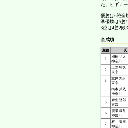
た。ビギナー
優勝は6戦全
準優勝は5勝
3位は4勝2
全成績
順位
氏
棚橋 祐太
1
神奈川
上野 智久
2
東京
室井 悠冴
3
東京
橋本 芽依
4
神奈川
麻生 達郎
5
東京
廣瀬 耀斗
6
神奈川
石井 奏里
7
神奈川