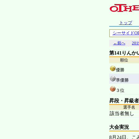
トップ
シーサイドO
←前へ
201
第141りん
順位
優勝
準優勝
３位
昇段・昇級者
選手名
該当者無し
大会実況
8月24日、