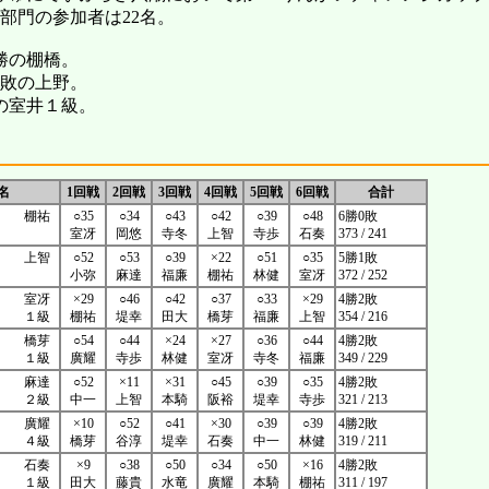
部門の参加者は22名。
勝の棚橋。
1敗の上野。
敗の室井１級。
名
1回戦
2回戦
3回戦
4回戦
5回戦
6回戦
合計
棚祐
○35
○34
○43
○42
○39
○48
6勝0敗
室冴
岡悠
寺冬
上智
寺歩
石奏
373 / 241
上智
○52
○53
○39
×22
○51
○35
5勝1敗
小弥
麻達
福廉
棚祐
林健
室冴
372 / 252
室冴
×29
○46
○42
○37
○33
×29
4勝2敗
１級
棚祐
堤幸
田大
橋芽
福廉
上智
354 / 216
橋芽
○54
○44
×24
×27
○36
○44
4勝2敗
１級
廣耀
寺歩
林健
室冴
寺冬
福廉
349 / 229
麻達
○52
×11
×31
○45
○39
○35
4勝2敗
２級
中一
上智
本騎
阪裕
堤幸
寺歩
321 / 213
廣耀
×10
○52
○41
×30
○39
○39
4勝2敗
４級
橋芽
谷淳
堤幸
石奏
中一
林健
319 / 211
石奏
×9
○38
○50
○34
○50
×16
4勝2敗
１級
田大
藤貴
水竜
廣耀
本騎
棚祐
311 / 197