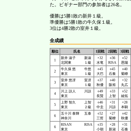
た。ビギナー部門の参加者は26名。
優勝は5勝1敗の新井１級。
準優勝は5勝1敗の牛久保１級。
3位は4勝2敗の室井１級。
全成績
順位
氏名
1回戦
2回戦
3回戦
新井 淑子
新淑
×32
○36
○52
1
北関東
１級
水竜
RISA
恩陽
牛久保 悠
牛悠
○45
○45
○40
2
東京
１級
大巴
石奏
菊瞭
室井 悠冴
室冴
○37
○40
×32
3
東京
１級
秋優
阪裕
丸広
川上 諒人
川諒
○49
○33
○52
4
東京
長賢
上智
綾拓
上野 智久
上智
○46
×31
×28
5
東京
２級
中圭
川諒
本騎
五十川 泰輝
五泰
○52
×27
○42
6
神奈川
三哲
菊瞭
秋優
RISAN
RISA
○35
×28
×31
6
東京
小朝
新淑
石奏