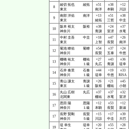
綾切 拓也
綾拓
○51
○38
×12
8
東京
南洋
本騎
川諒
南部 洋佑
南洋
×13
○51
○38
9
東京
綾拓
三哲
中圭
阪本 裕太
阪裕
○38
×24
○37
10
神奈川
青譲
室冴
水竜
中村 圭吾
中圭
×18
○47
×26
11
東京
上智
長賢
南洋
菊池 瞭佑
菊瞭
○54
○37
×24
12
神奈川
長賢
五泰
牛悠
棚橋 祐太
棚祐
×27
○43
○36
13
神奈川
１級
丸広
青譲
堤幸
石井 奏里
石奏
○44
×19
○33
14
神奈川
１級
堤幸
牛悠
RISA
青山 謙太
青譲
×26
×21
○45
15
東京
１級
阪裕
棚祐
小朝
丸山 広樹
丸広
○37
○37
○32
16
北関東
棚祐
水竜
室冴
恩田 陽
恩陽
×12
○53
×12
17
神奈川
１級
本騎
長賢
新淑
長野 賢剛
長賢
×15
×17
○39
17
神奈川
５級
川諒
中圭
大巴
堤 幸生
堤幸
×20
○55
×28
19