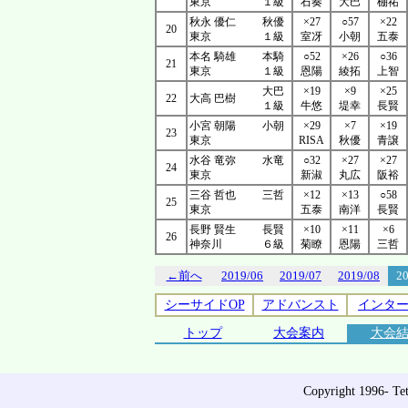
東京
１級
石奏
大巴
棚祐
秋永 優仁
秋優
×27
○57
×22
20
東京
１級
室冴
小朝
五泰
本名 騎雄
本騎
○52
×26
○36
21
東京
１級
恩陽
綾拓
上智
大巴
×19
×9
×25
22
大高 巴樹
１級
牛悠
堤幸
長賢
小宮 朝陽
小朝
×29
×7
×19
23
東京
RISA
秋優
青譲
水谷 竜弥
水竜
○32
×27
×27
24
東京
新淑
丸広
阪裕
三谷 哲也
三哲
×12
×13
○58
25
東京
五泰
南洋
長賢
長野 賢生
長賢
×10
×11
×6
26
神奈川
６級
菊瞭
恩陽
三哲
←前へ
2019/06
2019/07
2019/08
2
シーサイドOP
アドバンスト
インタ
トップ
大会案内
大会
Copyright 1996- Tet