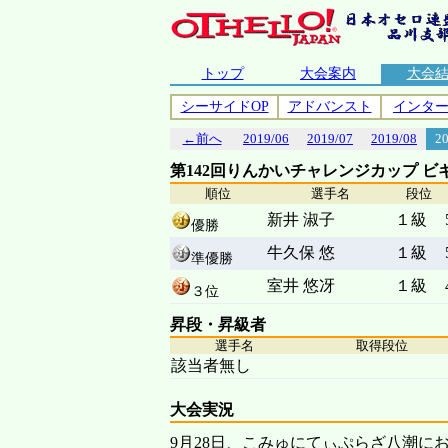
トップ
大会案内
大会
シーサイドOP
アドバンスト
インタ
←前へ
2019/06
2019/07
2019/08
2
第142回りんかいチャレンジカップ ビ
順位
選手名
段位
新井 淑子
１級
優勝
牛久保 悠
１級
準優勝
室井 悠冴
１級
３位
昇段・昇級者
選手名
取得段位
該当者無し
大会実況
9月28日、こみゅにてぃぷらざ八潮に