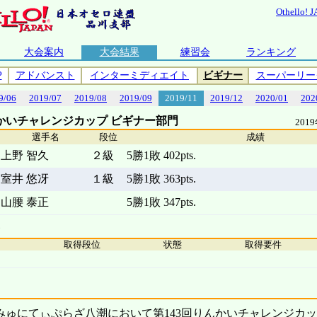
Othello! 
大会案内
大会結果
練習会
ランキング
P
アドバンスト
インターミディエイト
ビギナー
スーパーリー
9/06
2019/07
2019/08
2019/09
2019/11
2019/12
2020/01
202
んかいチャレンジカップ ビギナー部門
201
選手名
段位
成績
上野 智久
２級
5勝1敗 402pts.
室井 悠冴
１級
5勝1敗 363pts.
山腰 泰正
5勝1敗 347pts.
取得段位
状態
取得要件
こみゅにてぃぷらざ八潮において第143回りんかいチャレンジカ