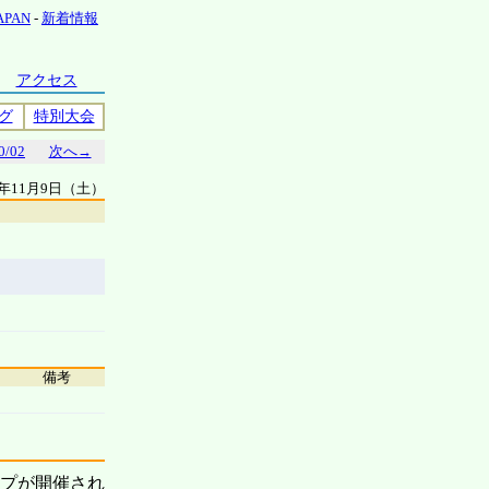
JAPAN
-
新着情報
アクセス
グ
特別大会
0/02
次へ→
9年11月9日（土）
備考
ップが開催され