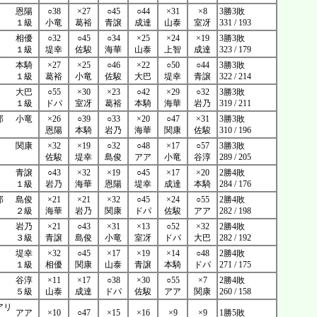
恩陽
○38
×27
○45
○44
×31
×8
3勝3敗
１級
小竜
葛裕
青譲
成達
山泰
室冴
331 / 193
相優
○32
○45
○34
×25
×24
×19
3勝3敗
１級
堤幸
佐駿
海華
山泰
上智
成達
323 / 179
本騎
×27
×25
○46
×22
○50
○44
3勝3敗
１級
葛裕
小竜
佐駿
大巴
堤幸
青譲
322 / 214
大巴
○55
×30
×23
○42
×29
○32
3勝3敗
１級
ドパ
室冴
葛裕
本騎
海華
岩乃
319 / 211
郎
小竜
×26
○39
○33
×20
○47
×31
3勝3敗
恩陽
本騎
岩乃
海華
関康
佐駿
310 / 196
関康
×32
×19
○32
○48
×17
○57
3勝3敗
佐駿
堤幸
島俊
アア
小竜
谷淳
289 / 205
青譲
○43
×32
×19
○45
×17
×20
2勝4敗
１級
岩乃
海華
恩陽
堤幸
成達
本騎
284 / 176
郎
島俊
×21
×21
×32
○45
×24
○55
2勝4敗
２級
海華
岩乃
関康
ドパ
佐駿
アア
282 / 198
岩乃
×21
○43
×31
×13
○52
×32
2勝4敗
３級
青譲
島俊
小竜
室冴
ドパ
大巴
282 / 192
堤幸
×32
○45
×17
×19
×14
○48
2勝4敗
１級
相優
関康
山泰
青譲
本騎
ドパ
271 / 175
谷淳
×11
×17
○38
×30
○55
×7
2勝4敗
５級
山泰
成達
ドパ
佐駿
アア
関康
260 / 158
アリ
アア
×10
○47
×15
×16
×9
×9
1勝5敗