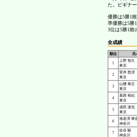
た。ビギナー
優勝は5勝1
準優勝は5勝
3位は5勝1
全成績
順位
氏
上野 智久
1
東京
室井 悠冴
2
東京
山腰 泰正
3
東京
葛西 裕紀
4
東京
成田 達也
5
東京
海老澤 華
6
神奈川
佐谷 駿
7
神奈川