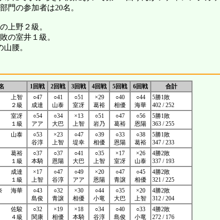
部門の参加者は20名。
敗の上野２級。
1敗の室井１級。
敗の山腰。
名
1回戦
2回戦
3回戦
4回戦
5回戦
6回戦
合計
上智
○47
○41
○51
×29
○40
○44
5勝1敗
２級
成達
山泰
室冴
葛裕
相優
海華
402 / 252
室冴
○54
○34
×13
○51
○47
○56
5勝1敗
１級
アア
大巴
上智
岩乃
葛裕
恩陽
363 / 255
山泰
○53
×23
○47
○39
○33
○38
5勝1敗
谷淳
上智
堤幸
相優
恩陽
葛裕
347 / 233
葛裕
○37
○37
○41
○35
×17
×26
4勝2敗
１級
本騎
恩陽
大巴
上智
室冴
山泰
337 / 193
成達
×17
○47
○49
×20
○47
○45
4勝2敗
１級
上智
谷淳
アア
恩陽
青譲
相優
321 / 225
奈
海華
○43
○32
×30
○44
○35
×20
4勝2敗
島俊
青譲
相優
小竜
大巴
上智
312 / 204
佐駿
○32
×19
×18
○34
○40
○33
4勝2敗
４級
関康
相優
本騎
谷淳
島俊
小竜
272 / 176