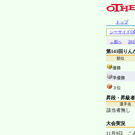
トップ
シーサイドO
←前へ
201
第143回り
順位
優勝
準優勝
３位
昇段・昇級者
選手名
該当者無し
大会実況
11月9日、