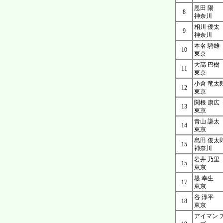
恩田 陽
8
神奈川
相川 優太
9
神奈川
本名 騎雄
10
東京
大高 巴樹
11
東京
小倉 竜太
12
東京
関根 康広
13
東京
青山 謙太
14
東京
島田 俊太
15
神奈川
岩井 乃里
15
東京
堤 幸生
17
東京
谷 淳平
18
東京
アイマン 