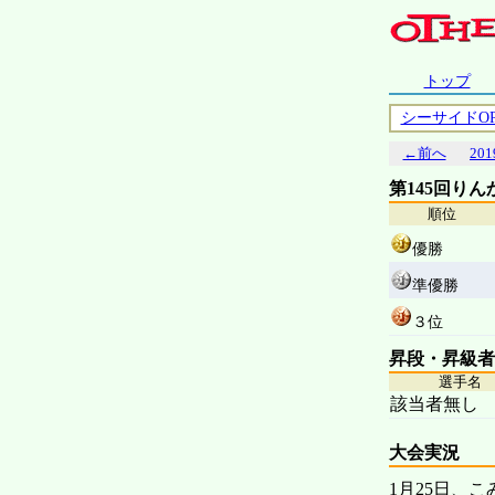
トップ
シーサイドO
←前へ
201
第145回り
順位
優勝
準優勝
３位
昇段・昇級者
選手名
該当者無し
大会実況
1月25日、