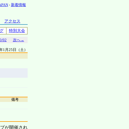
JAPAN
-
新着情報
アクセス
グ
特別大会
0/02
次へ→
0年1月25日（土）
備考
ップが開催され