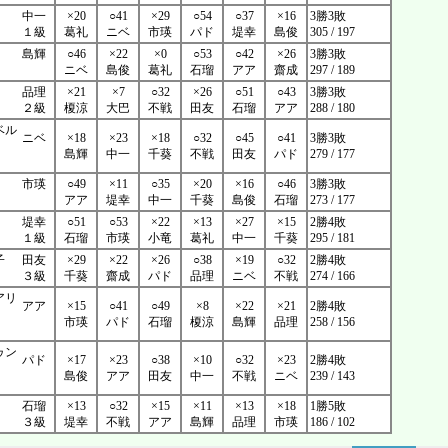
中一
×20
○41
×29
○54
○37
×16
3勝3敗
１級
葛礼
ニベ
市瑛
パド
堤幸
島俊
305 / 197
島輝
○46
×22
×0
○53
○42
×26
3勝3敗
ニベ
島俊
葛礼
石瑠
アア
齋成
297 / 189
品理
×21
×7
○32
×26
○51
○43
3勝3敗
２級
榎涼
大巴
不戦
田友
石瑠
アア
288 / 180
ベル
ニベ
×18
×23
×18
○32
○45
○41
3勝3敗
島輝
中一
千葵
不戦
田友
パド
279 / 177
市瑛
○49
×11
○35
×20
×16
○46
3勝3敗
アア
堤幸
中一
千葵
島俊
石瑠
273 / 177
堤幸
○51
○53
×22
×13
×27
×15
2勝4敗
１級
石瑠
市瑛
小竜
葛礼
中一
千葵
295 / 181
子
田友
×29
×22
×26
○38
×19
○32
2勝4敗
３級
千葵
齋成
パド
品理
ニベ
不戦
274 / 166
アリ
アア
×15
○41
○49
×8
×22
×21
2勝4敗
市瑛
パド
石瑠
榎涼
島輝
品理
258 / 156
ゥン
パド
×17
×23
○38
×10
○32
×23
2勝4敗
島俊
アア
田友
中一
不戦
ニベ
239 / 143
石瑠
×13
○32
×15
×11
×13
×18
1勝5敗
３級
堤幸
不戦
アア
島輝
品理
市瑛
186 / 102