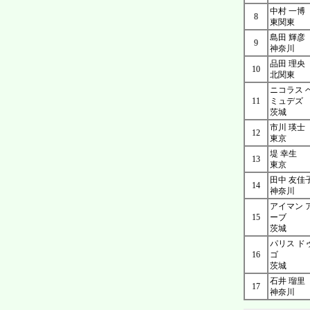
中村 一博
8
東関東
島田 輝彦
9
神奈川
品田 理央
10
北関東
ニコラス 
11
ミュデズ
茨城
市川 瑛士
12
東京
堤 幸生
13
東京
田中 友佳
14
神奈川
アイマン 
15
ーブ
茨城
パリス ド
16
ゴ
茨城
石井 瑠里
17
神奈川