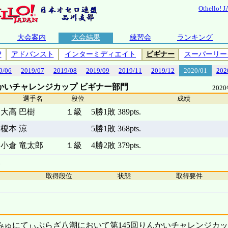
Othello! 
大会案内
大会結果
練習会
ランキング
P
アドバンスト
インターミディエイト
ビギナー
スーパーリー
9/06
2019/07
2019/08
2019/09
2019/11
2019/12
2020/01
202
んかいチャレンジカップ ビギナー部門
202
選手名
段位
成績
大高 巴樹
１級
5勝1敗 389pts.
榎本 涼
5勝1敗 368pts.
小倉 竜太郎
１級
4勝2敗 379pts.
取得段位
状態
取得要件
こみゅにてぃぷらざ八潮において第145回りんかいチャレンジカ