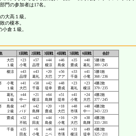
部門の参加者は17名。
敗の大高１級。
1敗の榎本。
敗の小倉１級。
名
1回戦
2回戦
3回戦
4回戦
5回戦
6回戦
合計
大巴
×23
○57
○44
○46
○35
○40
5勝1敗
１級
小竜
品理
榎涼
島俊
齋成
葛礼
389 / 245
榎涼
○43
○43
×20
○56
○33
○41
5勝1敗
品理
葛礼
大巴
アア
千葵
小竜
368 / 236
郎
小竜
○41
○58
○42
○48
×23
×23
4勝2敗
１級
大巴
千葵
堤幸
齋成
葛礼
榎涼
379 / 235
葛礼
○44
×21
○64
○51
○41
×24
4勝2敗
１級
中一
榎涼
島輝
堤幸
小竜
大巴
377 / 245
郎
島俊
○47
○42
×20
×18
○48
○48
4勝2敗
２級
パド
島輝
齋成
大巴
市瑛
中一
343 / 223
齋成
○32
○42
○44
×16
×29
○38
4勝2敗
不戦
田友
島俊
小竜
大巴
島輝
333 / 201
千葵
○35
×6
○46
○44
×31
○49
4勝2敗
田友
小竜
ニベ
市瑛
榎涼
堤幸
325 / 211