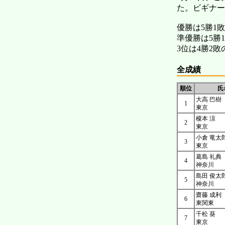
た。ビギナー
優勝は5勝1
準優勝は5勝
3位は4勝2
全成績
順位
氏
大高 巴樹
1
東京
榎本 涼
2
東京
小倉 竜太
3
東京
葛島 礼典
4
神奈川
島田 俊太
5
神奈川
齋藤 成利
6
東関東
千松 葵
7
東京