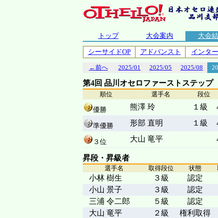
トップ
大会案内
大会
シーサイドOP
アドバンスト
インタ
←前へ
2025/01
2025/05
2025/08
2
第4回 品川オセロファーストステップ
順位
選手名
段位
熊澤 玲
１級
優勝
形部 直明
１級
準優勝
大山 竜平
３位
昇段・昇級者
選手名
取得段位
状態
小林 樹生
３級
認定
小山 景子
３級
認定
三浦 令二郎
５級
認定
大山 竜平
２級
権利取得