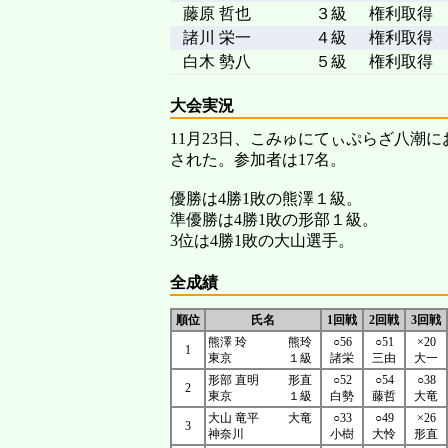
藤原 哲也
３級
権利取得
諸川 栄一
４級
権利取得
白木 勢八
５級
権利取得
大会実況
11月23日、こみゅにてぃぷらざ八潮
された。参加者は17名。
優勝は4勝1敗の熊澤１級。
準優勝は4勝1敗の形部１級。
3位は4勝1敗の大山選手。
全成績
順位
氏名
1回戦
2回戦
3回戦
熊澤 玲
熊玲
○56
○51
×20
1
東京
１級
諸栄
三由
大一
形部 直明
形直
○52
○54
○38
2
東京
１級
白勢
藤哲
大竜
大山 竜平
大竜
○33
○49
×26
3
神奈川
小樹
大怜
形直