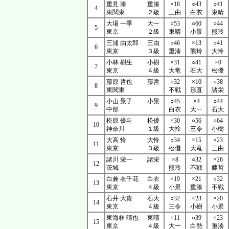
重見 湊
重湊
×18
○43
○41
4
東関東
２級
三由
白衣
東晴
大場 一季
大一
○53
○60
○44
5
東京
２級
東晴
小景
熊玲
三浦 由太郎
三由
○46
×13
○41
6
東京
３級
重湊
熊玲
大怜
小林 樹生
小樹
×31
○41
×0
7
東京
４級
大竜
石大
松優
藤原 哲也
藤哲
○32
×10
○38
8
東関東
不戦
形直
諸栄
小山 景子
小景
○45
×4
○44
9
中部
白衣
大一
石大
松原 優斗
松優
×30
○56
○64
10
神奈川
１級
大怜
三令
小樹
大高 怜
大怜
○34
×15
×23
11
東京
３級
松優
大竜
三由
諸川 栄一
諸栄
×8
○32
×26
12
茨城
熊玲
不戦
藤哲
白兼 衣千花
白衣
×19
×21
○32
13
東京
４級
小景
重湊
不戦
石井 大貴
石大
○32
×23
×20
14
東京
４級
三令
小樹
小景
東海林 晴也
東晴
×11
○39
×23
15
東京
４級
大一
白勢
重湊