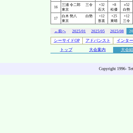
三浦 令二郎
三令
×32
×8
○52
16
東京
石大
松優
白勢
白木 勢八
白勢
×12
×25
×12
17
東京
形直
東晴
三令
←前へ
2025/01
2025/05
2025/08
2
シーサイドOP
アドバンスト
インタ
トップ
大会案内
大会
Copyright 1996- Tet