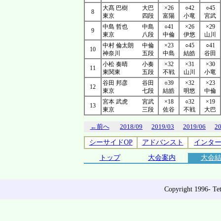
大髙 巴樹
大巴
×26
○42
○45
8
東京
四段
富陽
小竜
宮武
中島 哲也
中島
○41
×26
×29
9
東京
八段
中倫
伊悠
山川
中村 倫太朗
中倫
×23
○45
○41
10
神奈川
五段
中島
結皓
谷田
小松 奏晴
小奏
×32
×31
×30
11
東関東
五段
不戦
山川
小竜
谷田 邦彦
谷田
○39
×32
×23
12
東京
七段
結皓
明悠
中倫
宮本 武虎
宮武
×18
○32
×19
13
東京
三段
佐谷
不戦
大巴
←前へ
2018/09
2019/03
2019/06
2
シーサイドOP
アドバンスト
インタ
トップ
大会案内
大会
Copyright 1996- Tet