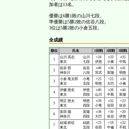
加者は13名。
優勝は6勝1敗の山川七段。
準優勝は5勝2敗の佐谷八段。
3位は5勝2敗の小倉五段。
全成績
順位
氏名
1回戦
2回戦
3回戦
山川 高志
山川
×24
○33
○35
1
東京
七段
伊悠
小奏
中島
佐谷 哲
佐谷
○46
○34
○41
2
神奈川
八段
宮武
富陽
明悠
小倉 竜太郎
小竜
×25
×22
○34
3
東京
五段
明悠
大巴
小奏
伊藤 悠史
伊悠
○40
○38
○44
4
東京
四段
山川
中島
富陽
明正 悠太
明悠
○39
○32
×23
5
東京
四段
小竜
谷田
佐谷
富田 陽
富陽
○38
×30
×20
6
神奈川
四段
大巴
佐谷
伊悠
結城 皓征
結皓
×25
×19
○32
7
東北
五段
谷田
中倫
不戦