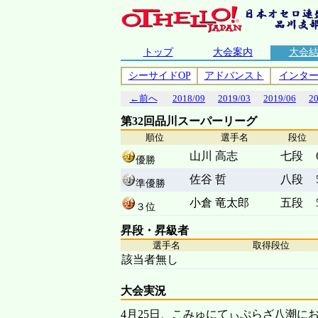
トップ
大会案内
大会
シーサイドOP
アドバンスト
インタ
←前へ
2018/09
2019/03
2019/06
2
第32回品川スーパーリーグ
順位
選手名
段位
山川 高志
七段
優勝
佐谷 哲
八段
準優勝
小倉 竜太郎
五段
３位
昇段・昇級者
選手名
取得段位
該当者無し
大会実況
4月25日、こみゅにてぃぷらざ八潮に