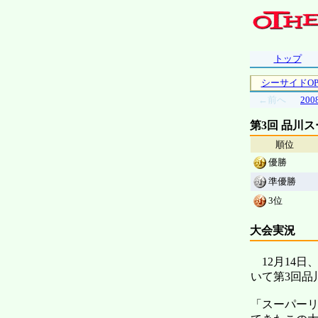
トップ
シーサイドO
←前へ
200
第3回 品川
順位
優勝
準優勝
3位
大会実況
12月14日、天
いて第3回品
「スーパー