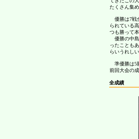
てきたこの大
たくさん集
優勝は7戦
られている高
つも勝って
優勝の中島
ったことも
らいうれし
準優勝は5勝
前回大会の
全成績