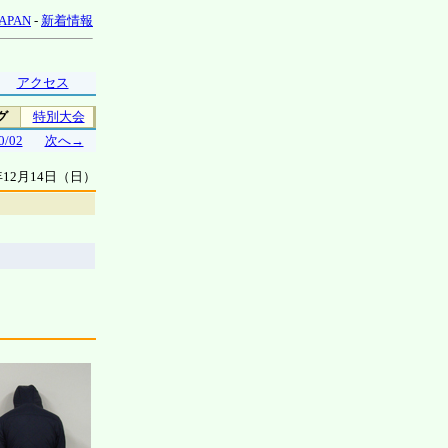
 JAPAN
-
新着情報
アクセス
グ
特別大会
0/02
次へ→
8年12月14日（日）