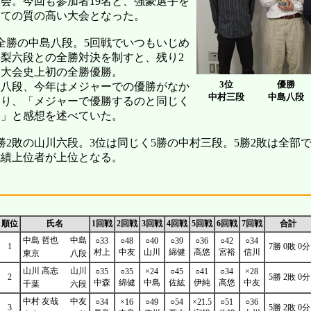
会。今回も参加者19名と、強豪選手を
めての質の高い大会となった。
全勝の中島八段。5回戦でいつもいじめ
梨六段との全勝対決を制すと、残り2
本大会史上初の全勝優勝。
3位
優勝
八段、今年はメジャーでの優勝がなか
中村三段
中島八段
あり、「メジャーで優勝するのと同じく
い」と感想を述べていた。
2敗の山川六段。3位は同じく5勝の中村三段。5勝2敗は全部で
成績上位者が上位となる。
順位
氏名
1回戦
2回戦
3回戦
4回戦
5回戦
6回戦
7回戦
合計
中島 哲也
中島
○33
○48
○40
○39
○36
○42
○34
1
7勝 0敗 0分
村上
中友
山川
綿健
高悠
宮裕
信川
東京
八段
山川 高志
山川
○35
○35
×24
○45
○41
○34
×28
2
5勝 2敗 0分
中森
綿健
中島
佐紘
伊純
高悠
中友
千葉
六段
中村 友哉
中友
○34
×16
○49
○54
×21.5
○51
○36
3
5勝 2敗 0分