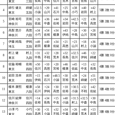
長島
中島
信川
荒木
宮裕
佐裕
山川
東京
三段
綿引 健太
綿健
○32.5
×29
○41
×25
○38
○40
○42
4
5勝 2敗 0分
小諭
山川
石川
中島
小巧
岩田
村上
東京
五段
宮崎 裕司
宮裕
×26
○36
○44
○34
○42.5
×22
○36
5
5勝 2敗 0分
佐紘
中森
佐裕
岩田
中友
中島
高悠
神奈川
四段
高梨 悠介
高悠
○34
○54
○34
○43
×28
×30
×28
6
4勝 3敗 0分
小巧
佐裕
榎康
伊純
中島
山川
宮裕
神奈川
六段
伊藤 純哉
伊純
○49
○40
○34
×21
×23
×18
○36
7
4勝 3敗 0分
岩田
榎康
佐紘
高悠
山川
村上
小諭
埼玉
五段
村上 健
村上
×31
○32
×28
○32
○32.5
○46
×22
8
4勝 3敗 0分
中島
不戦
荒木
長島
信川
伊純
綿健
東京
九段
佐脇 裕輔
佐裕
○50
×10
×20
○46
○45
×13
○32
8
4勝 3敗 0分
信川
高悠
宮裕
榎康
佐紘
中友
長島
東京
四段
岩田 浩幸
岩田
×15
○40
○48.5
×30
○39
×24
○51
10
4勝 3敗 0分
伊純
石川
小諭
宮裕
荒木
綿健
小巧
東京
四段
榎本 康熙
榎康
○58
×24
×30
×18
×30.5
○32
○42
11
3勝 4敗 0分
石川
伊純
高悠
佐裕
小諭
不戦
佐紘
東京
六段
信川 紘輝
信川
×14
○34
×15
○40
×31.5
○32.5
×30
12
3勝 4敗 0分
佐裕
長島
中友
小諭
村上
中森
中島
神奈川
四段
小澤 巧
小巧
×30
×31
○32
○34
×26
○40
×13
13
3勝 4敗 0分
高悠
小諭
不戦
中森
綿健
荒木
岩田
東京
四段