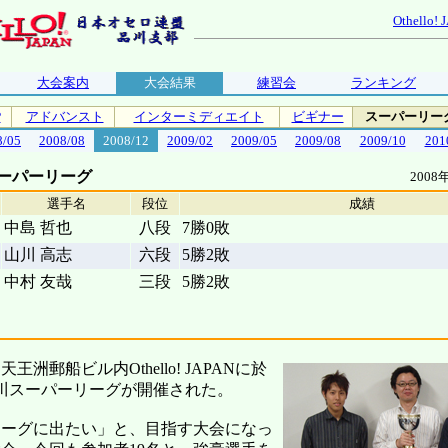
Othello!
大会案内
大会結果
練習会
ランキング
P
アドバンスト
インターミディエイト
ビギナー
スーパーリー
8/05
2008/08
2008/12
2009/02
2009/05
2009/08
2009/10
201
スーパーリーグ
200
選手名
段位
成績
中島 哲也
八段
7勝0敗
山川 高志
六段
5勝2敗
中村 友哉
三段
5勝2敗
王洲郵船ビル内Othello! JAPANに於
川スーパーリーグが開催された。
リーグに出たい」と、目指す大会になっ