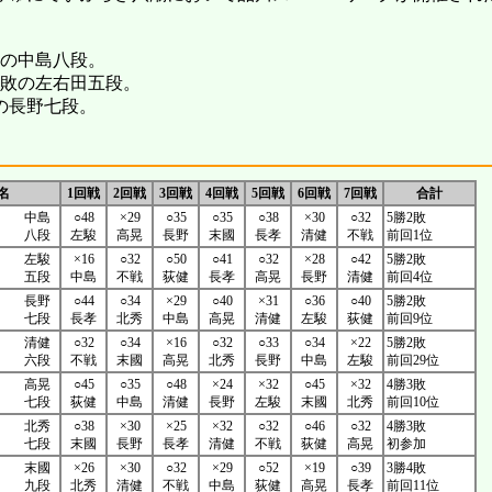
敗の中島八段。
2敗の左右田五段。
敗の長野七段。
名
1回戦
2回戦
3回戦
4回戦
5回戦
6回戦
7回戦
合計
中島
○48
×29
○35
○35
○38
×30
○32
5勝2敗
八段
左駿
高晃
長野
末國
長孝
清健
不戦
前回1位
左駿
×16
○32
○50
○41
○32
×28
○42
5勝2敗
五段
中島
不戦
荻健
長孝
高晃
長野
清健
前回4位
長野
○44
○34
×29
○40
×31
○36
○40
5勝2敗
七段
長孝
北秀
中島
高晃
清健
左駿
荻健
前回9位
清健
○32
○34
×16
○32
○33
○34
×22
5勝2敗
六段
不戦
末國
高晃
北秀
長野
中島
左駿
前回29位
高晃
○45
○35
○48
×24
×32
○45
×32
4勝3敗
七段
荻健
中島
清健
長野
左駿
末國
北秀
前回10位
北秀
○38
×30
×25
×32
○32
○46
○32
4勝3敗
七段
末國
長野
長孝
清健
不戦
荻健
高晃
初参加
末國
×26
×30
○32
×29
○52
×19
○39
3勝4敗
九段
北秀
清健
不戦
中島
荻健
高晃
長孝
前回11位