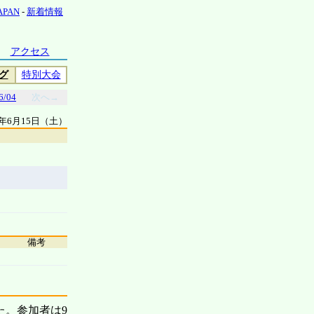
JAPAN
-
新着情報
アクセス
グ
特別大会
6/04
次へ→
9年6月15日（土）
備考
た。参加者は9