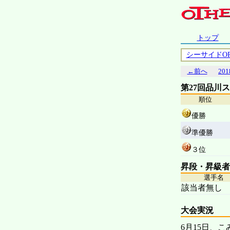
トップ
シーサイドO
←前へ
201
第27回品川
順位
優勝
準優勝
３位
昇段・昇級者
選手名
該当者無し
大会実況
6月15日、