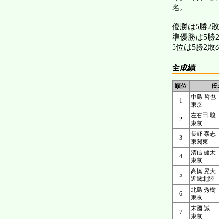
名。
優勝は5勝2
準優勝は5勝
3位は5勝2
全成績
順位
氏
中島 哲也
1
東京
左右田 駿
2
東京
長野 泰志
3
東関東
清信 健太
4
東京
高橋 晃大
5
近畿北陸
北島 秀樹
6
東京
末國 誠
7
東京