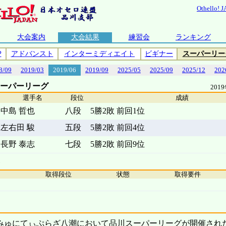
Othello! 
大会案内
大会結果
練習会
ランキング
P
アドバンスト
インターミディエイト
ビギナー
スーパーリー
8/09
2019/03
2019/06
2019/09
2025/05
2025/09
2025/12
202
スーパーリーグ
201
選手名
段位
成績
中島 哲也
八段
5勝2敗 前回1位
左右田 駿
五段
5勝2敗 前回4位
長野 泰志
七段
5勝2敗 前回9位
取得段位
状態
取得要件
こみゅにてぃぷらざ八潮において品川スーパーリーグが開催され