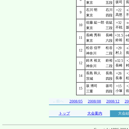
坂司
東京
五段
石川 明
石川
×22
○
9
高悠
東京
四段
佐藤 紘一郎
佐紘
×32
○
10
不戦
東京
三段
長崎 秀和
長崎
×31.5
○4
11
鈴裕
東京
六段
松谷 信平
松谷
×29
○
12
村上
神奈川
二段
鈴木 裕太
鈴裕
○32.5
×
12
長崎
神奈川
二段
長島 和人
長島
×26
×
14
長泰
茨城
四段
坂 博司
坂司
×15
×
15
小塚
三重
四段
←前へ
2008/05
2008/08
2008/12
20
トップ
大会案内
大会