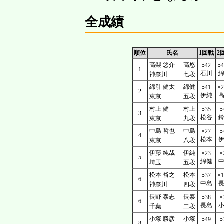
全成績
順位
氏名
1回戦
2
高梨 悠介
高悠
○42
○4
1
石川
神奈川
七段
綿引 健太
綿健
○41
×2
2
伊純
東京
五段
村上 健
村上
○35
○
3
松谷
東京
九段
中島 哲也
中島
×27
○
4
松本
東京
八段
伊藤 純哉
伊純
×23
×
5
綿健
埼玉
五段
松本 裕之
松本
○37
×1
6
中島
神奈川
四段
長野 泰志
長泰
○38
×
6
長島
千葉
二段
小塚 勝彦
小塚
○49
○
8