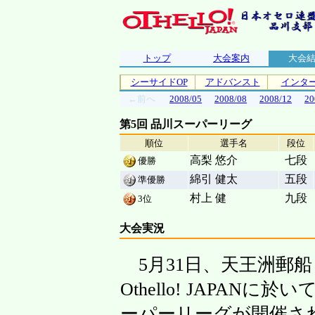
トップ
大会案内
大会
シーサイドOP
アドバンスト
インタ
←前へ
2008/05
2008/08
2008/12
20
第5回 品川スーパーリーグ
順位
選手名
段位
高梨 悠介
七段
優勝
綿引 健太
五段
準優勝
村上 健
九段
3位
大会実況
5月31日、天王洲郵
Othello! JAPANに
ーパーリーグが開催さ