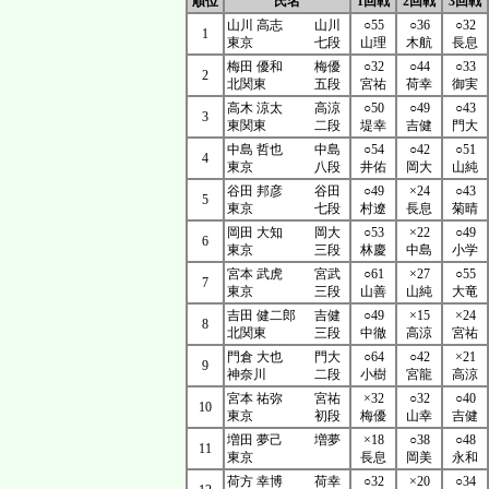
順位
氏名
1回戦
2回戦
3回戦
山川 高志
山川
○55
○36
○32
1
東京
七段
山理
木航
長息
梅田 優和
梅優
○32
○44
○33
2
北関東
五段
宮祐
荷幸
御実
高木 涼太
高涼
○50
○49
○43
3
東関東
二段
堤幸
吉健
門大
中島 哲也
中島
○54
○42
○51
4
東京
八段
井佑
岡大
山純
谷田 邦彦
谷田
○49
×24
○43
5
東京
七段
村遼
長息
菊晴
岡田 大知
岡大
○53
×22
○49
6
東京
三段
林慶
中島
小学
宮本 武虎
宮武
○61
×27
○55
7
東京
三段
山善
山純
大竜
吉田 健二郎
吉健
○49
×15
×24
8
北関東
三段
中徹
高涼
宮祐
門倉 大也
門大
○64
○42
×21
9
神奈川
二段
小樹
宮龍
高涼
宮本 祐弥
宮祐
×32
○32
○40
10
東京
初段
梅優
山幸
吉健
増田 夢己
増夢
×18
○38
○48
11
東京
長息
岡美
永和
荷方 幸博
荷幸
○32
×20
○34