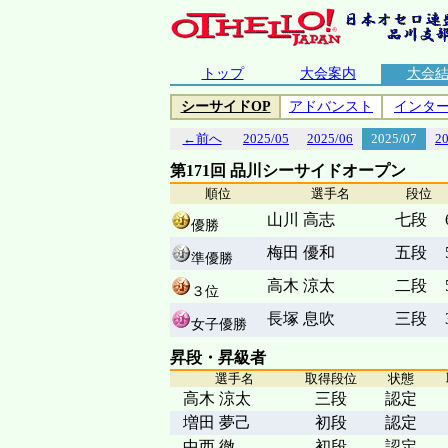
トップ
大会案内
大会
シーサイドOP
アドバンスト
インタ
←前へ
2025/05
2025/06
2025/07
2
第171回 品川シーサイドオープン
順位
選手名
段位
山川 高志
七段
優勝
梅田 優和
五段
準優勝
高木 涼太
二段
３位
長塚 息吹
三段
女子優勝
昇段・昇級者
選手名
取得段位
状態
高木 涼太
三段
認定
増田 夢己
初段
認定
中西 徹
初段
認定