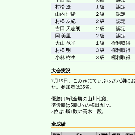
村松 遼
１級
認定
山内 理緒
２級
認定
村松 友紀
２級
認定
吉田 天志朗
２級
認定
岡 美里
２級
認定
大山 竜平
１級
権利取得
村松 明
３級
権利取得
小林 樹生
３級
権利取得
大会実況
7月19日、こみゅにてぃぷらざ八潮にお
た。参加者は35名。
優勝は6戦全勝の山川七段。
準優勝は5勝1敗の梅田五段。
3位は5勝1敗の高木二段。
全成績