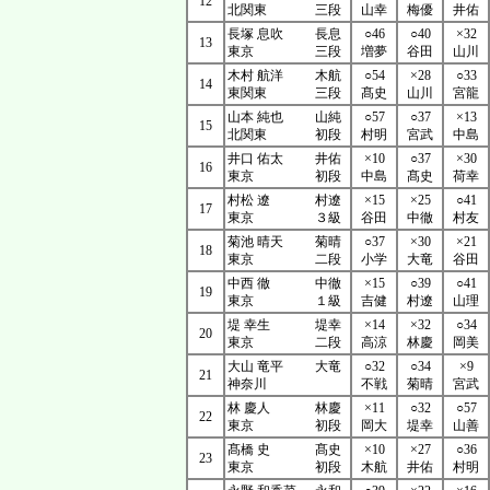
12
北関東
三段
山幸
梅優
井佑
長塚 息吹
長息
○46
○40
×32
13
東京
三段
増夢
谷田
山川
木村 航洋
木航
○54
×28
○33
14
東関東
三段
髙史
山川
宮龍
山本 純也
山純
○57
○37
×13
15
北関東
初段
村明
宮武
中島
井口 佑太
井佑
×10
○37
×30
16
東京
初段
中島
髙史
荷幸
村松 遼
村遼
×15
×25
○41
17
東京
３級
谷田
中徹
村友
菊池 晴天
菊晴
○37
×30
×21
18
東京
二段
小学
大竜
谷田
中西 徹
中徹
×15
○39
○41
19
東京
１級
吉健
村遼
山理
堤 幸生
堤幸
×14
×32
○34
20
東京
二段
高涼
林慶
岡美
大山 竜平
大竜
○32
○34
×9
21
神奈川
不戦
菊晴
宮武
林 慶人
林慶
×11
○32
○57
22
東京
初段
岡大
堤幸
山善
髙橋 史
髙史
×10
×27
○36
23
東京
初段
木航
井佑
村明