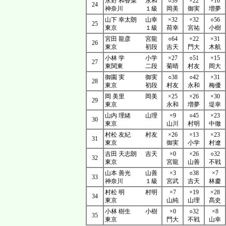
永野 和香菜
永和
○39
×22
×16
24
神奈川
１級
岡美
御実
増夢
山下 幸太朗
山幸
×32
×32
○56
25
東京
１級
荷幸
宮祐
小樹
宮田 龍彦
宮龍
○64
×22
×31
26
東京
初段
吉天
門大
木航
小林 学
小学
×27
○51
×15
27
東関東
二段
菊晴
村友
岡大
御園 実
御実
○38
○42
×31
28
東京
初段
村友
永和
梅優
岡 美里
岡美
×25
×26
×30
29
東京
永和
増夢
堤幸
山内 理緒
山理
×9
○45
×23
30
東京
山川
村明
中徹
村松 友紀
村友
×26
×13
×23
31
東京
御実
小学
村遼
吉田 天志朗
吉天
×0
×26
○32
32
東京
宮龍
山善
不戦
山本 善光
山善
×3
○38
×7
33
神奈川
１級
宮武
吉天
林慶
村松 明
村明
×7
×19
×28
34
東京
山純
山理
髙史
小林 樹生
小樹
×0
○32
×8
35
東京
門大
不戦
山幸