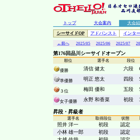
トップ
大会案内
大会
シーサイドOP
アドバンスト
インタ
←前へ
2025/05
2025/06
2025/07
2
第176回品川シーサイドオープン
順位
選手名
段位
清信 健太
六段
優勝
明正 悠太
四段
準優勝
梅田 優和
五段
３位
永野 和香菜
初段
女子優勝
昇段・昇級者
選手名
取得段位
状態
照井 洋一
初段
認定
小林 雄一郎
初段
認定
大越 佑哉
初段
認定