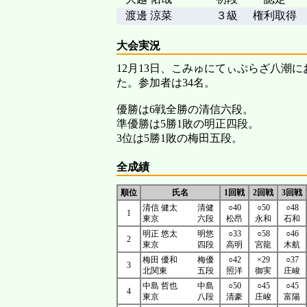
渡邊 涼菜
３級
権利取得
大会実況
12月13日、こみゅにてぃぷらざ八潮
た。参加者は34名。
優勝は6戦全勝の清信六段。
準優勝は5勝1敗の明正四段。
3位は5勝1敗の梅田五段。
全成績
順位
氏名
1回戦
2回戦
3回戦
清信 健太
清健
○40
○50
○48
1
東京
六段
松昂
永和
石和
明正 悠太
明悠
○33
○58
○46
2
東京
四段
高明
宮龍
木航
梅田 優和
梅優
○42
×29
○37
3
北関東
五段
照洋
御実
庄峻
中島 哲也
中島
○50
○45
○45
4
東京
八段
清豪
庄峻
富陽