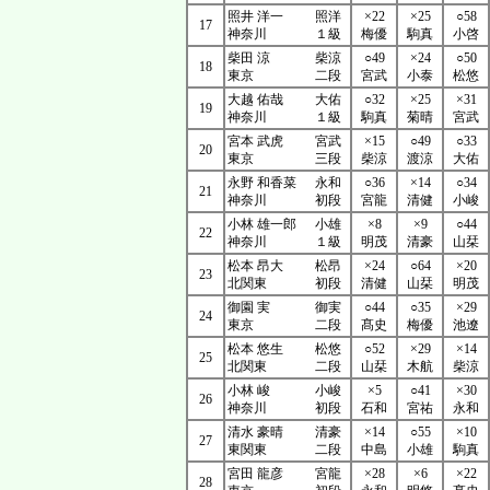
照井 洋一
照洋
×22
×25
○58
17
神奈川
１級
梅優
駒真
小啓
柴田 涼
柴涼
○49
×24
○50
18
東京
二段
宮武
小泰
松悠
大越 佑哉
大佑
○32
×25
×31
19
神奈川
１級
駒真
菊晴
宮武
宮本 武虎
宮武
×15
○49
○33
20
東京
三段
柴涼
渡涼
大佑
永野 和香菜
永和
○36
×14
○34
21
神奈川
初段
宮龍
清健
小峻
小林 雄一郎
小雄
×8
×9
○44
22
神奈川
１級
明茂
清豪
山栞
松本 昂大
松昂
×24
○64
×20
23
北関東
初段
清健
山栞
明茂
御園 実
御実
○44
○35
×29
24
東京
二段
髙史
梅優
池遼
松本 悠生
松悠
○52
×29
×14
25
北関東
二段
山栞
木航
柴涼
小林 峻
小峻
×5
○41
×30
26
神奈川
初段
石和
宮祐
永和
清水 豪晴
清豪
×14
○55
×10
27
東関東
二段
中島
小雄
駒真
宮田 龍彦
宮龍
×28
×6
×22
28