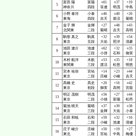
富田 陽
富陽
○61
○37
×19
5
神奈川
四段
笹遼
明茂
中島
小野 泰河
小泰
○46
○40
×26
6
東海
四段
吉天
柴涼
菊晴
金子 輝
金輝
×27
○48
○43
7
北関東
二段
菊晴
吉天
高明
駒形 真之
駒真
×32
○39
○54
8
東京
五段
大佑
照洋
清豪
池田 遼介
池遼
○62
×32
○35
9
東京
三段
小啓
石和
御実
木村 航洋
木航
○53
○35
×18
10
東関東
三段
渡涼
松悠
明悠
宮本 祐弥
宮祐
×14
×23
○44
11
東京
二段
庄峻
小峻
吉天
髙橋 史
髙史
×20
×16
○42
12
東京
初段
御実
高明
宮龍
明正 茂樹
明茂
○56
×27
○44
13
東京
二段
小雄
富陽
松昂
菊池 晴天
菊晴
○37
○39
○38
14
東京
三段
金輝
大佑
小泰
石田 和暁
石和
○59
○32
×16
15
東京
二段
小峻
池遼
清健
庄子 峻介
庄峻
○50
×19
×27
16
東北
二段
宮祐
中島
梅優