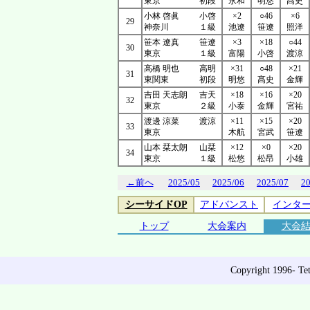
東京
初段
永和
明悠
髙史
小林 啓眞
小啓
×2
○46
×6
29
神奈川
１級
池遼
笹遼
照洋
笹本 遼真
笹遼
×3
×18
○44
30
東京
１級
富陽
小啓
渡涼
高橋 明也
高明
×31
○48
×21
31
東関東
初段
明悠
髙史
金輝
吉田 天志朗
吉天
×18
×16
×20
32
東京
２級
小泰
金輝
宮祐
渡邊 涼菜
渡涼
×11
×15
×20
33
東京
木航
宮武
笹遼
山本 栞太朗
山栞
×12
×0
×20
34
東京
１級
松悠
松昂
小雄
←前へ
2025/05
2025/06
2025/07
2
シーサイドOP
アドバンスト
インタ
トップ
大会案内
大会
Copyright 1996- Tet