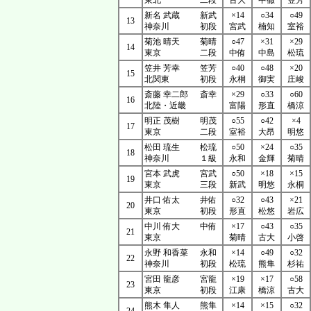
東北
二段
古大
中徹
笠芳
新名 武蔵
新武
×14
○34
○49
13
神奈川
初段
宮武
楠知
室裕
菊池 晴天
菊晴
○47
×31
×29
14
東京
二段
中侑
中島
松琉
笠井 芳幸
笠芳
○40
○48
×20
15
北関東
初段
永桐
御実
庄峻
斎藤 幸二郎
斎幸
×29
○33
○60
16
北陸・近畿
富陽
形直
橋涼
明正 茂樹
明茂
○55
○42
×4
17
東京
二段
室裕
大昂
明悠
松田 琉生
松琉
○50
×24
○35
18
神奈川
１級
永和
金輝
菊晴
宮本 武虎
宮武
○50
×18
×15
19
東京
三段
新武
明悠
永桐
井口 佑太
井佑
○32
○43
×21
20
東京
初段
形直
松悠
岩広
中川 侑大
中侑
×17
○43
○35
21
東京
菊晴
古大
小啓
永野 和香菜
永和
×14
○49
○32
22
神奈川
初段
松琉
熊隼
杉祐
宮田 龍彦
宮龍
×19
×17
○58
23
東京
初段
江康
橋涼
古大
熊木 隼人
熊隼
×14
×15
○32