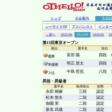
トップ
大会案内
大会
シーサイドOP
アドバンスト
インタ
←前へ
2025/06
2025/09
2026/01
2
第13回東京オープン
順位
選手名
段位
富田 陽
四段
優勝
明正 悠太
四段
準優勝
中島 哲也
八段
３位
昇段・昇級者
選手名
取得段位
状態
永田 桐麻
三段
認定
松本 悠生
二段
認定
御園 実
二段
認定
新名 武蔵
二段
認定