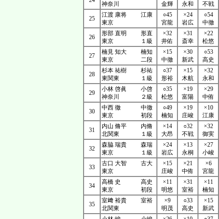
24
神奈川
金輝
永和
不戦
江渡 康将
江康
○45
×24
○54
25
東京
宮龍
岩広
中徹
形部 直明
形直
×32
×31
×22
26
東京
１級
井佑
斎幸
松悠
楠見 知大
楠知
×15
×30
○53
27
東京
二段
中徹
新武
高史
杉本 祐樹
杉祐
○37
×15
×32
28
東関東
１級
形裕
木航
永和
小林 啓眞
小啓
○35
×19
×29
29
神奈川
２級
松悠
富陽
中侑
中西 徹
中徹
○49
×19
×10
30
東京
初段
楠知
庄峻
江康
内山 脩平
内脩
×14
○32
×32
31
北関東
１級
大昂
不戦
御実
森脇 瑞貴
森瑞
×24
×13
×27
32
東京
１級
岩広
永桐
小峻
古口 大智
古大
×15
×21
×6
33
東京
庄峻
中侑
宮龍
高橋 史
高史
×11
×31
×11
34
東京
初段
明悠
室裕
楠知
室﨑 裕貴
室裕
×9
○33
×15
35
北関東
明茂
高史
新武