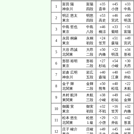
富田 陽
富陽
○35
○45
○33
1
神奈川
四段
斎幸
小啓
中島
明正 悠太
明悠
○53
○46
○60
2
東京
四段
高史
宮武
明茂
中島 哲也
中島
○46
○33
×31
3
東京
八段
橋涼
菊晴
富陽
永田 桐麻
永桐
×24
○51
○49
4
東京
初段
笠芳
森瑞
宮武
大谷 昂誠
大昂
○50
×22
○34
5
北関東
二段
内脩
明茂
形裕
形部 裕明
形裕
×27
○54
×30
6
東京
二段
杉祐
小峻
大昂
岩倉 広明
岩広
○40
○40
○43
7
神奈川
五段
森瑞
江康
井佑
金子 輝
金輝
○50
○40
×22
8
北関東
二段
熊隼
松琉
木航
木村 航洋
木航
○38
○49
○42
9
東関東
三段
小峻
杉祐
金輝
御園 実
御実
○32
×16
○32
10
東京
初段
不戦
笠芳
内脩
松本 悠生
松悠
×29
×21
○42
11
北関東
１級
小啓
井佑
形直
庄子 峻介
庄峻
○49
○45
○44
12