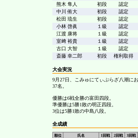
熊木 隼人
初段
認定
中川 侑大
初段
認定
松田 琉生
初段
認定
小林 啓眞
１級
認定
江渡 康将
１級
認定
室﨑 裕貴
１級
認定
古口 大智
１級
認定
斎藤 幸二郎
初段
権利取得
大会実況
9月27日、こみゅにてぃぷらざ八潮に
37名。
優勝は6戦全勝の富田四段。
準優勝は5勝1敗の明正四段。
3位は5勝1敗の中島八段。
全成績
順位
氏名
1回戦
2回戦
3回戦