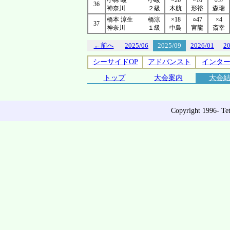
小林 峻
小峻
×26
×10
○37
36
神奈川
２級
木航
形裕
森瑞
橋本 涼生
橋涼
×18
○47
×4
37
神奈川
１級
中島
宮龍
斎幸
←前へ
2025/06
2025/09
2026/01
2
シーサイドOP
アドバンスト
インタ
トップ
大会案内
大会
Copyright 1996- Tet