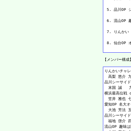
         
 5. 品川OP シ
         
 6. 流山OP 趣
         
 7. りんかい オ
         
 8. 仙台OP オ
         
【メンバー構成
りんかいチャレ
　高梨 悠介 九
品川シーサイド
　末国 誠   
横浜最高位戦 de
　笠井 雅也 七
愛知OP 名大
　大池 芳法 五
品川シーサイド
　福地 啓介 四
流山OP 趣味