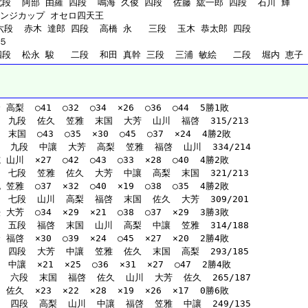
段  阿部 由羅 四段  鳴海 久俊 四段  佐藤 紘一郎 四段  石川 輝   
ンジカップ オセロ四天王
六段  赤木 達郎 四段  高橋 永   三段  玉木 恭太郎 四段  　　     
５
段  松永 駿   二段  和田 真幹 三段  三浦 敏絵   二段  堀内 恵子 
高梨  ○41  ○32  ○34  ×26  ○36  ○44  5勝1敗
  九段  佐久  笠雅  末国  大芳  山川  福啓  315/213
 末国  ○43  ○35  ×30  ○45  ○37  ×24  4勝2敗
   九段  中讓  大芳  高梨  笠雅  福啓  山川  334/214
山川  ×27  ○42  ○43  ○33  ×28  ○40  4勝2敗
  七段  笠雅  佐久  大芳  中讓  高梨  末国  321/213
笠雅  ○37  ×32  ○40  ×19  ○38  ○35  4勝2敗
  七段  山川  高梨  福啓  末国  佐久  大芳  309/201
大芳  ○34  ×29  ×21  ○38  ○37  ×29  3勝3敗
  五段  福啓  末国  山川  高梨  中讓  笠雅  314/188
福啓  ×30  ○39  ×24  ○45  ×27  ×20  2勝4敗
  四段  大芳  中讓  笠雅  佐久  末国  高梨  293/185
 中讓  ×21  ×25  ○36  ×31  ×27  ○47  2勝4敗
   六段  末国  福啓  佐久  山川  大芳  佐久  265/187
佐久  ×23  ×22  ×28  ×19  ×26  ×17  0勝6敗
   四段  高梨  山川  中讓  福啓  笠雅  中讓  249/135