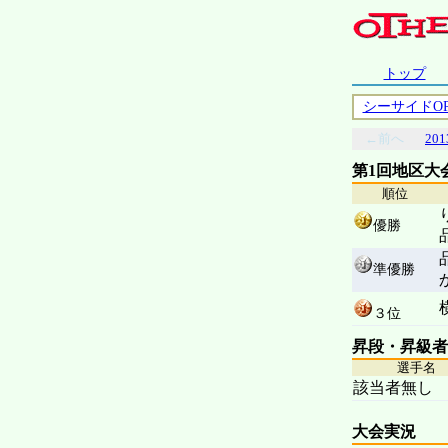
トップ
シーサイドO
←前へ
201
第1回地区大
順位
優勝
準優勝
３位
昇段・昇級者
選手名
該当者無し
大会実況