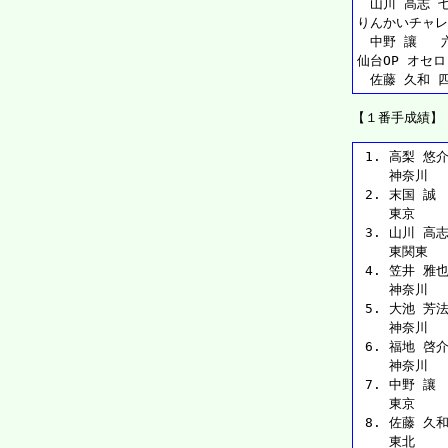
　山川 高志 七
りんかいチャレ
　中野 讓   
仙台OP オセロ
　佐藤 久和 四
【１番手成績】
 1. 高梨 悠介 
    神奈川  
 2. 末国 誠  
    東京   
 3. 山川 高志 
    東関東  
 4. 笠井 雅也 
    神奈川  
 5. 大池 芳法 
    神奈川  
 6. 福地 啓介 
    神奈川  
 7. 中野 讓  
    東京   
 8. 佐藤 久和 
    東北   