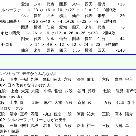
           愛知  シル  代表  囲碁  来年  四天  横浜     +16
ルバーファ   ×-28 ○ +6 ×-10 ○+22 ○ +2 ×-12  3勝3敗
           シル  愛知  四天  横浜  仙台  代表  来年     -20
味は囲碁と   ×-26 ○+40 × -4 ○+26 ×-22 × -8  2勝4敗
           囲碁  横浜  仙台  愛知  四天  来年  代表      +6
セロ四天   ×-26 × -6 ○+12 ×-26 ×-26 ○+28  2勝4敗
           四天  代表  シル  仙台  囲碁  愛知  仙台     -44
セロ５       ×-14 ×-40 ×-12 ×-22 ×-24 ×-28  0勝6敗
           仙台  来年  囲碁  四天  シル  横浜  四天    -140
】
ンジカップ 来年からみんな品川
段  岡本 一樹 九段  亀田 陵太 六段  清信 健太   六段  白井 宇京 
OP 日本代表となりかけた人
九段  上倉 大亮 六段  中島 哲也 八段  谷田 邦彦   七段  龍見 有希
mirovski
段  山本 隆   １級  麻生 大祐 五段  斉藤 綾     五段  代田 泰斗
オセロサークル
段  清水 直希 四段  杉山 智之 二段  伊藤 祐太   三段  高木 陽介 
OP シルバーファミリーしながわ支部
段  三屋 伸明 六段  岩倉 広明 五段  菱山 裕一   三段  大郷 卓   
は囲碁と競馬