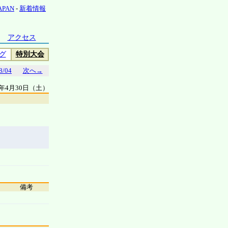
JAPAN
-
新着情報
アクセス
グ
特別大会
8/04
次へ→
6年4月30日（土）
備考