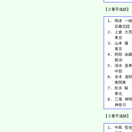
【２番手成績】
 1. 岡本 一樹 
    近畿北陸 
 2. 上倉 大亮 
    東京   
 3. 山本 隆  
    東京   
 4. 阿部 由羅 
    新潟   
 5. 清水 直希 
    中部   
 6. 赤木 達郎 
    東関東  
 7. 松永 駿  
    東北   
 8. 三屋 伸明 
    神奈川  
【３番手成績】
 1. 中島 哲也 