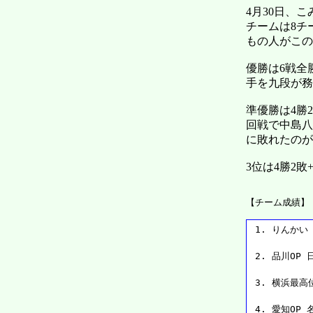
4月30日、
チームは8チ
もの人がこの
優勝は6戦全
手を九段が務
準優勝は4勝
回戦で中島八
に敗れたのが
3位は4勝2
【チーム成績】
 1. りんかい 来
         
 2. 品川OP 日
         
 3. 横浜最高位戦
         
 4. 愛知OP 名