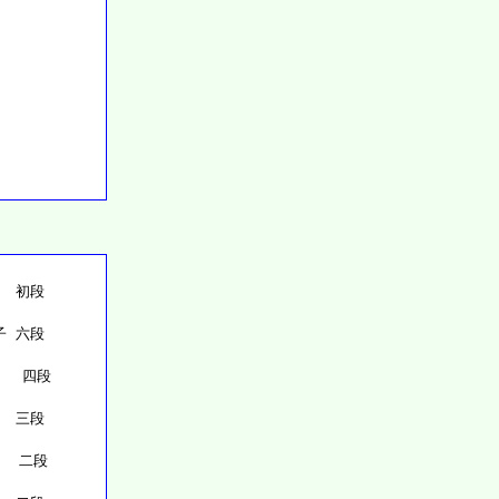
  初段
子 六段
   四段
  三段
  二段