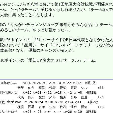
こみゅにてぃぷらざ八潮において第1回地区大会対抗戦が開催さ
ーム。たった8チームと感じるかもしれませんが、1チーム5人で
大会に集ったことになります。
勝の「りんかいチャレンジカップ 来年からみんな品川」チーム
めるこのチーム、やっぱり強かった～。
2敗+76ポイントの「品川シーサイドOP 日本代表となりかけた
段のせいで「品川シーサイドOP シルバーファミリーしながわ
致命傷となり、優勝のチャンスが潰えた。
敗+18ポイントの「愛知OP 名大オセロサークル」チーム。
年からみ   ○+14 ○+24 ○+12 ○ +4 ○+22 ○+12  6勝0敗
           来年  仙台  横浜  代表  愛知  囲碁  シル     +88
本代表とな   ○+26 ○+28 ×-12 ○+28 × -2 ○ +8  4勝2敗
           代表  四天  愛知  来年  横浜  シル  囲碁     +76
 demirov  ○+26 ×-24 ○+10 ×-28 ○+24 ○+10  4勝2敗
           横浜  囲碁  来年  シル  代表  仙台  愛知     +18
大オセロサ   ○+28 ×-28 ○ +4 × -4 ○+26 ×-10  3勝3敗