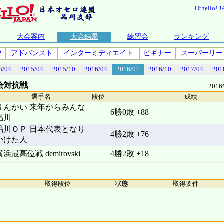
Othello! 
大会案内
大会結果
練習会
ランキング
P
アドバンスト
インターミディエイト
ビギナー
スーパーリー
3/04
2015/04
2015/10
2016/04
2016/04
2016/10
2017/04
201
会対抗戦
201
選手名
段位
成績
りんかい 来年からみんな
6勝0敗 +88
品川
品川ＯＰ 日本代表となり
4勝2敗 +76
かけた人
横浜最高位戦 demirovski
4勝2敗 +18
取得段位
状態
取得要件