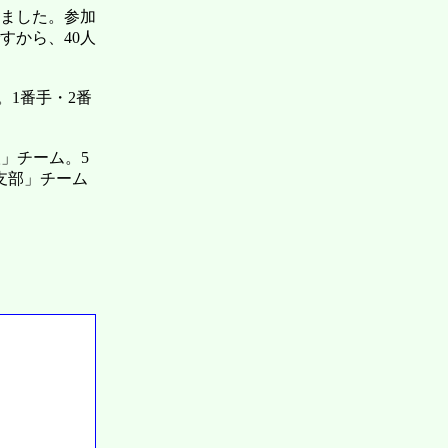
れました。参加
すから、40人
。1番手・2番
人」チーム。5
支部」チーム