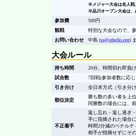
※メジャー大会は名人戦
※品川オープン大会は、
参加費
500円
観戦
特別な大会なので、
お問い合わせ
中島 (
ss@othello.org
)
大会ルール
持ち時間
20分。時間切れ即負
試合数
7回戦(参加者数に応
引き分け
全日本方式（引き分
勝ち数の多い者を上
順位決定
同勝数の場合には、
返し忘れ・返し過ぎ
手に指摘された場合
不正着手
時間2分減のペナルテ
相手が指摘せずにそ