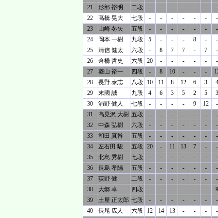
21
形部 裕明
二段
-
-
-
-
-
-
-
22
髙橋 晃大
七段
-
-
-
-
-
-
-
23
山崎 冬矢
五段
-
-
-
-
-
-
-
24
岡本 一樹
九段
5
-
-
-
8
-
-
25
清信 健太
六段
-
8
7
7
-
7
-
26
倉橋 哲史
六段
20
-
-
-
-
-
-
27
菱山 裕一
四段
-
8
10
-
-
-
1
28
長野 泰志
八段
10
11
8
12
6
3
29
末國 誠
九段
4
6
3
5
2
5
30
浦野 健人
七段
-
-
-
-
9
12
-
31
高見沢 大樹
五段
-
-
-
-
-
-
-
32
中森 弘樹
六段
-
-
-
-
-
-
-
33
和田 真幹
五段
-
-
-
-
-
-
-
34
左右田 駿
五段
20
-
11
13
7
-
-
35
北島 秀樹
七段
-
-
-
-
-
-
-
36
長島 孝陽
五段
-
-
-
-
-
-
-
37
荻野 健
二段
-
-
-
-
-
-
-
38
大郷 卓
四段
-
-
-
-
-
-
39
土屋 正太郎
七段
-
-
-
-
-
-
-
40
長尾 広人
六段
12
14
13
-
-
-
-