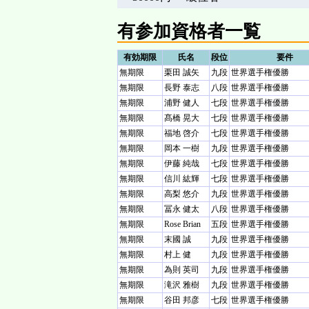
有参加資格者一覧
有効期限
氏名
段位
要件
無期限
栗田 誠矢
九段
世界選手権優勝
無期限
長野 泰志
八段
世界選手権優勝
無期限
浦野 健人
七段
世界選手権優勝
無期限
髙橋 晃大
七段
世界選手権優勝
無期限
福地 啓介
七段
世界選手権優勝
無期限
岡本 一樹
九段
世界選手権優勝
無期限
伊藤 純哉
七段
世界選手権優勝
無期限
信川 紘輝
七段
世界選手権優勝
無期限
高梨 悠介
九段
世界選手権優勝
無期限
冨永 健太
八段
世界選手権優勝
無期限
Rose Brian
五段
世界選手権優勝
無期限
末國 誠
九段
世界選手権優勝
無期限
村上 健
九段
世界選手権優勝
無期限
為則 英司
九段
世界選手権優勝
無期限
滝沢 雅樹
九段
世界選手権優勝
無期限
谷田 邦彦
七段
世界選手権優勝