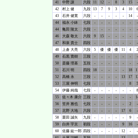
41
中野 譲
六段
11
12
-
8
3
15
-
42
村上 健
九段
13
7
9
3
4
10
43
石井 健寛
六段
-
-
-
-
-
14
-
44
福永 小鉢
七段
-
-
-
-
-
-
-
44
亀田 陵太
六段
-
-
-
-
-
-
-
46
大森 敬太
六段
9
15
-
-
-
-
-
47
和泉 貴士
四段
-
-
-
-
-
-
-
48
上倉 大亮
六段
5
優
優
優
11
4
49
石黒 寛樹
三段
-
-
-
-
-
-
-
50
斎藤 理基
五段
-
-
-
-
-
-
-
51
石川 明
四段
18
-
-
-
-
18
1
52
高橋 永
三段
-
-
-
-
13
17
1
53
三屋 伸明
七段
-
-
-
-
-
8
54
伊藤 純哉
七段
-
-
-
-
-
-
55
佐々木 康介
三段
-
-
-
-
-
-
1
56
笠井 雅也
七段
-
-
-
-
-
2
-
57
北野 大地
六段
-
-
-
-
17
6
-
58
栗田 誠矢
九段
-
-
-
-
-
9
-
59
白井 宇京
初段
-
-
-
-
9
16
-
60
佐藤 紘一郎
四段
-
-
-
-
12
-
-
61
土屋 諒輔
五段
-
-
-
-
13
-
-