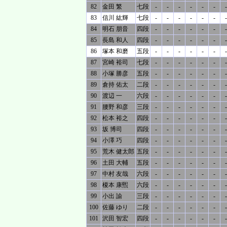
82
金田 繁
七段
-
-
-
-
-
-
-
83
信川 紘輝
七段
-
-
-
-
-
-
-
84
明石 朋音
四段
-
-
-
-
-
-
-
85
長島 和人
四段
-
-
-
-
-
-
-
86
塚本 和磨
五段
-
-
-
-
-
-
-
87
宮崎 裕司
七段
-
-
-
-
-
-
-
88
小塚 勝彦
五段
-
-
-
-
-
-
-
89
倉持 佑太
二段
-
-
-
-
-
-
-
90
渡辺 一
六段
-
-
-
-
-
-
-
91
腰野 和彦
三段
-
-
-
-
-
-
-
92
松本 裕之
四段
-
-
-
-
-
-
-
93
坂 博司
四段
-
-
-
-
-
-
-
94
小澤 巧
四段
-
-
-
-
-
-
-
95
荒木 健太郎
五段
-
-
-
-
-
-
-
96
土田 大輔
五段
-
-
-
-
-
-
-
97
中村 友哉
六段
-
-
-
-
-
-
-
98
榎本 康煕
六段
-
-
-
-
-
-
-
99
小出 諭
三段
-
-
-
-
-
-
-
100
佐藤 ゆり
二段
-
-
-
-
-
-
-
101
沢田 智宏
四段
-
-
-
-
-
-
-