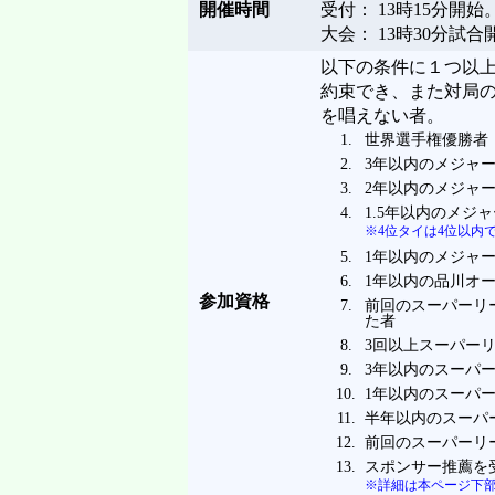
開催時間
受付： 13時15分開始
大会： 13時30分試合
以下の条件に１つ以
約束でき、また対局の動画を
を唱えない者。
1.
世界選手権優勝者
2.
3年以内のメジャ
3.
2年以内のメジャ
4.
1.5年以内のメジ
※4位タイは4位以内
5.
1年以内のメジャ
6.
1年以内の品川オ
参加資格
7.
前回のスーパーリ
た者
8.
3回以上スーパー
9.
3年以内のスーパ
10.
1年以内のスーパ
11.
半年以内のスーパ
12.
前回のスーパーリ
13.
スポンサー推薦を
※詳細は本ページ下